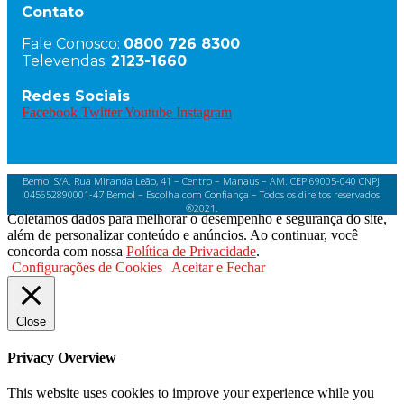
Contato
Fale Conosco:
0800 726 8300
Televendas:
2123-1660
Redes Sociais
Facebook
Twitter
Youtube
Instagram
Bemol S/A. Rua Miranda Leão, 41 – Centro – Manaus – AM. CEP 69005-040 CNPJ:
045652890001-47 Bemol – Escolha com Confiança – Todos os direitos reservados
®2021.
Coletamos dados para melhorar o desempenho e segurança do site,
além de personalizar conteúdo e anúncios. Ao continuar, você
concorda com nossa
Política de Privacidade
.
Configurações de Cookies
Aceitar e Fechar
Close
Privacy Overview
This website uses cookies to improve your experience while you