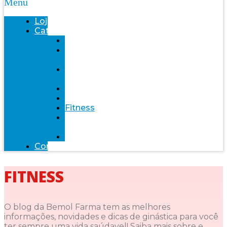
Menu
Loja
Categorias
Saúde
Bemol
farma
Bem-
Estar
Infantil
Beleza
Fitness
Mente
Saudável
Alimentação
Contato
FITNESS
O blog da Bemol Farma tem as melhores
informações, novidades e dicas de ginástica para você
ter sempre uma vida saúdavel! Saiba mais sobre e