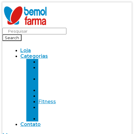
Search
Loja
Categorias
Saúde
Bemol
farma
Bem-
Estar
Infantil
Beleza
Fitness
Mente
Saudável
Alimentação
Contato