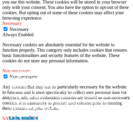
you use this website. These cookies will be stored in your browser
only with your consent. You also have the option to opt-out of these
cookies. But opting out of some of these cookies may affect your
browsing experience.
Necessary
Necessary
Always Enabled
Necessary cookies are absolutely essential for the website to
function properly. This category only includes cookies that ensures
basic functionalities and security features of the website. These
cookies do not store any personal information.
Non-necessary
Medicamento de referência pode ser
5 principais tendências em saúde mental
Non-necessary
Verão Saudável: Dicas Essenciais para
substituído por genérico?
que as empresas devem observar
Cuidar da Saúde
Any cookies that may not be particularly necessary for the website
Muita gente tem essa dúvida: o medicamento de
A saúde mental no ambiente de trabalho tem
to function and is used specifically to collect user personal data via
referência pode ser substituído por genérico? A
ganhado espaço nas discussões corporativas e se
Com a chegada do verão, muitos de nós ansiamos
analytics, ads, other embedded contents are termed as non-necessary
resposta é sim, mas com algumas regras
tornou uma prioridade para muitas empresas. A
pelos dias ensolarados e pela oportunidade de
cookies. It is mandatory to procure user consent prior to running
importantes. Neste artigo,
importância de manter
aproveitar o tempo ao ar livre. No entanto, é
these cookies on your website.
Leia mais »
Leia mais »
Leia mais »
SAVE & ACCEPT