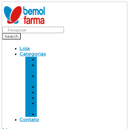
Search
Loja
Categorias
Saúde
Bemol
farma
Bem-
Estar
Infantil
Beleza
Fitness
Mente
Saudável
Alimentação
Contato