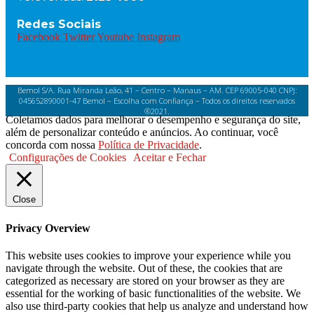
Redes Sociais
Facebook
Twitter
Youtube
Instagram
Bemol S/A. Rua Miranda Leão, 41 – Centro – Manaus – AM. CEP 69005-040 CNPJ:
045652890001-47 Bemol – Escolha com Confiança – Todos os direitos reservados
®2021.
Coletamos dados para melhorar o desempenho e segurança do site,
além de personalizar conteúdo e anúncios. Ao continuar, você
concorda com nossa
Política de Privacidade
.
Configurações de Cookies
Aceitar e Fechar
Close
Privacy Overview
This website uses cookies to improve your experience while you
navigate through the website. Out of these, the cookies that are
categorized as necessary are stored on your browser as they are
essential for the working of basic functionalities of the website. We
also use third-party cookies that help us analyze and understand how