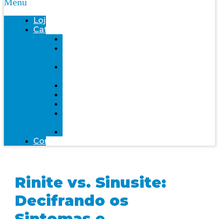
Menu
Loja
Categorias
Saúde
Bemol
farma
Bem-
Estar
Infantil
Beleza
Fitness
Mente
Saudável
Alimentação
Contato
Rinite vs. Sinusite:
Decifrando os
Sintomas e