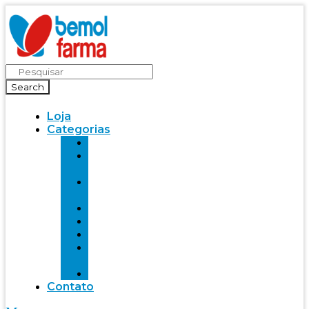
Search
Loja
Categorias
Saúde
Bemol
farma
Bem-
Estar
Infantil
Beleza
Fitness
Mente
Saudável
Alimentação
Contato