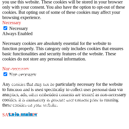
you use this website. These cookies will be stored in your browser
only with your consent. You also have the option to opt-out of these
cookies. But opting out of some of these cookies may affect your
browsing experience.
Necessary
Necessary
Always Enabled
Necessary cookies are absolutely essential for the website to
function properly. This category only includes cookies that ensures
basic functionalities and security features of the website. These
cookies do not store any personal information.
Non-necessary
Medicamento de referência pode ser
5 principais tendências em saúde mental
Non-necessary
Verão Saudável: Dicas Essenciais para
substituído por genérico?
que as empresas devem observar
Cuidar da Saúde
Any cookies that may not be particularly necessary for the website
Muita gente tem essa dúvida: o medicamento de
A saúde mental no ambiente de trabalho tem
to function and is used specifically to collect user personal data via
referência pode ser substituído por genérico? A
ganhado espaço nas discussões corporativas e se
Com a chegada do verão, muitos de nós ansiamos
analytics, ads, other embedded contents are termed as non-necessary
resposta é sim, mas com algumas regras
tornou uma prioridade para muitas empresas. A
pelos dias ensolarados e pela oportunidade de
cookies. It is mandatory to procure user consent prior to running
importantes. Neste artigo,
importância de manter
aproveitar o tempo ao ar livre. No entanto, é
these cookies on your website.
Leia mais »
Leia mais »
Leia mais »
SAVE & ACCEPT