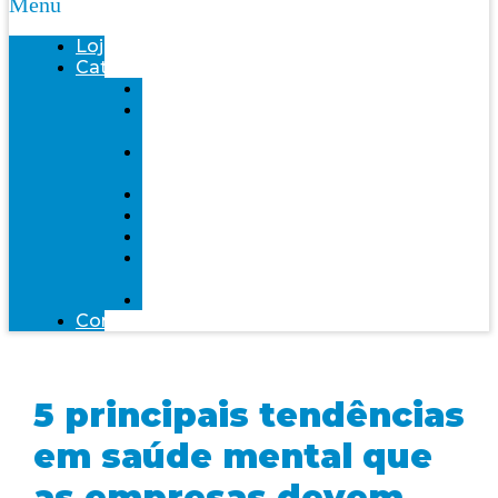
Menu
Loja
Categorias
Saúde
Bemol
farma
Bem-
Estar
Infantil
Beleza
Fitness
Mente
Saudável
Alimentação
Contato
5 principais tendências
em saúde mental que
as empresas devem