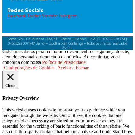
Redes Sociais
Facebook
Twitter
Youtube
Instagram
Bemol S/A. Rua Miranda Leão, 41 – Centro – Manaus – AM. CEP 69005-040 CNPJ:
045652890001-47 Bemol – Escolha com Confiança – Todos os direitos reservados
®2021.
Coletamos dados para melhorar o desempenho e segurança do site,
além de personalizar conteúdo e anúncios. Ao continuar, você
concorda com nossa
Política de Privacidade
.
Configurações de Cookies
Aceitar e Fechar
Close
Privacy Overview
This website uses cookies to improve your experience while you
navigate through the website. Out of these, the cookies that are
categorized as necessary are stored on your browser as they are
essential for the working of basic functionalities of the website. We
also use third-party cookies that help us analyze and understand how