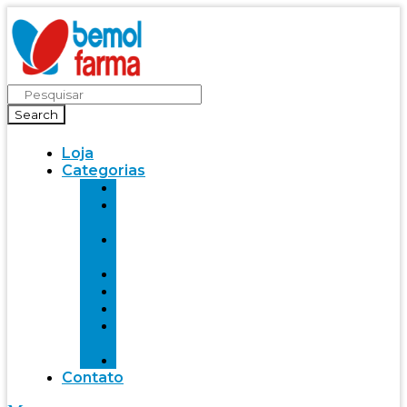
Search
Loja
Categorias
Saúde
Bemol
farma
Bem-
Estar
Infantil
Beleza
Fitness
Mente
Saudável
Alimentação
Contato