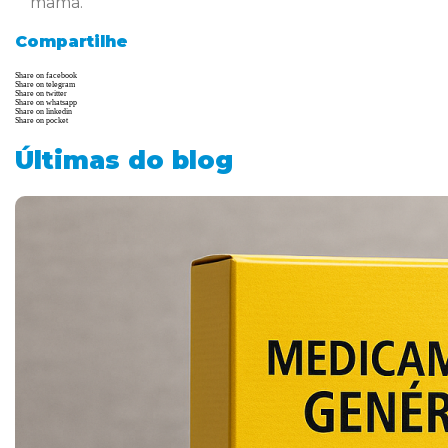
mama.
Compartilhe
Share on facebook
Share on telegram
Share on twitter
Share on whatsapp
Share on linkedin
Share on pocket
Últimas do blog