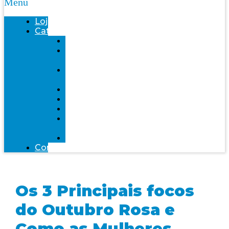
Menu
Loja
Categorias
Saúde
Bemol
farma
Bem-
Estar
Infantil
Beleza
Fitness
Mente
Saudável
Alimentação
Contato
Os 3 Principais focos
do Outubro Rosa e
Como as Mulheres