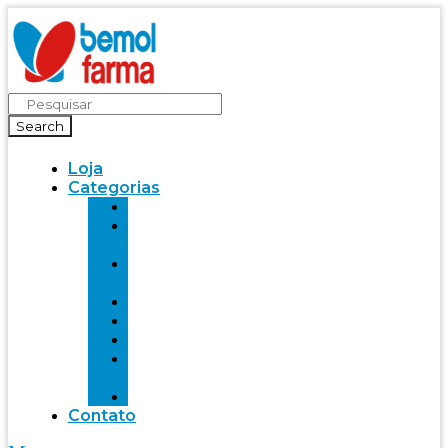
Search
Loja
Categorias
Saúde
Bemol
farma
Bem-
Estar
Infantil
Beleza
Fitness
Mente
Saudável
Alimentação
Contato