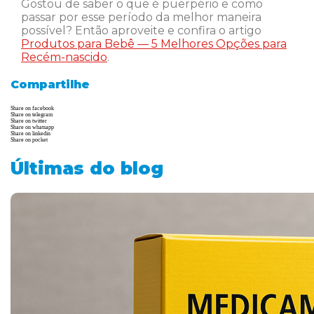
Gostou de saber o que é puerpério e como
passar por esse período da melhor maneira
possível? Então aproveite e confira o artigo
Produtos para Bebê — 5 Melhores Opções para
Recém-nascido
.
Compartilhe
Share on facebook
Share on telegram
Share on twitter
Share on whatsapp
Share on linkedin
Share on pocket
Últimas do blog