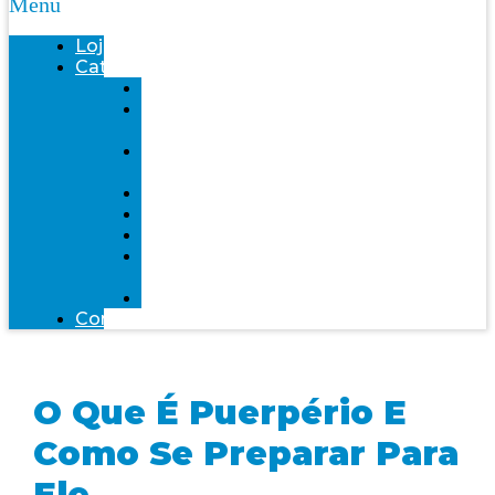
Menu
Loja
Categorias
Saúde
Bemol
farma
Bem-
Estar
Infantil
Beleza
Fitness
Mente
Saudável
Alimentação
Contato
O Que É Puerpério E
Como Se Preparar Para
Ele