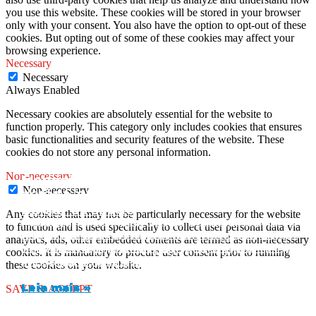
you use this website. These cookies will be stored in your browser
only with your consent. You also have the option to opt-out of these
cookies. But opting out of some of these cookies may affect your
browsing experience.
Necessary
Necessary
Always Enabled
Necessary cookies are absolutely essential for the website to
function properly. This category only includes cookies that ensures
basic functionalities and security features of the website. These
cookies do not store any personal information.
Non-necessary
Medicamento de referência pode ser
5 principais tendências em saúde mental
Non-necessary
Verão Saudável: Dicas Essenciais para
substituído por genérico?
que as empresas devem observar
Cuidar da Saúde
Any cookies that may not be particularly necessary for the website
Muita gente tem essa dúvida: o medicamento de
A saúde mental no ambiente de trabalho tem
to function and is used specifically to collect user personal data via
referência pode ser substituído por genérico? A
ganhado espaço nas discussões corporativas e se
Com a chegada do verão, muitos de nós ansiamos
analytics, ads, other embedded contents are termed as non-necessary
resposta é sim, mas com algumas regras
tornou uma prioridade para muitas empresas. A
pelos dias ensolarados e pela oportunidade de
cookies. It is mandatory to procure user consent prior to running
importantes. Neste artigo,
importância de manter
aproveitar o tempo ao ar livre. No entanto, é
these cookies on your website.
Leia mais »
Leia mais »
Leia mais »
SAVE & ACCEPT