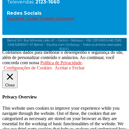
Televendas:
2123-1660
Redes Sociais
Facebook
Twitter
Youtube
Instagram
Bemol S/A. Rua Miranda Leão, 41 – Centro – Manaus – AM. CEP 69005-040 CNPJ:
045652890001-47 Bemol – Escolha com Confiança – Todos os direitos reservados
®2021.
Coletamos dados para melhorar o desempenho e segurança do site,
além de personalizar conteúdo e anúncios. Ao continuar, você
concorda com nossa
Política de Privacidade
.
Configurações de Cookies
Aceitar e Fechar
Close
Privacy Overview
This website uses cookies to improve your experience while you
navigate through the website. Out of these, the cookies that are
categorized as necessary are stored on your browser as they are
essential for the working of basic functionalities of the website. We
also use third-party cookies that help us analyze and understand how