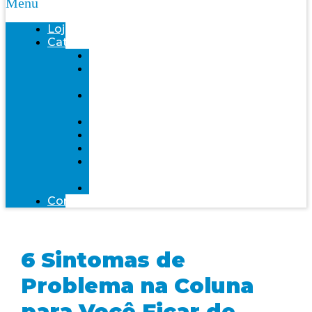
Menu
Loja
Categorias
Saúde
Bemol
farma
Bem-
Estar
Infantil
Beleza
Fitness
Mente
Saudável
Alimentação
Contato
6 Sintomas de
Problema na Coluna
para Você Ficar de