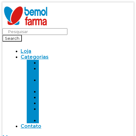
Search
Loja
Categorias
Saúde
Bemol
farma
Bem-
Estar
Infantil
Beleza
Fitness
Mente
Saudável
Alimentação
Contato