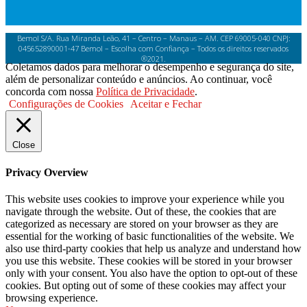
Bemol S/A. Rua Miranda Leão, 41 – Centro – Manaus – AM. CEP 69005-040 CNPJ:
045652890001-47 Bemol – Escolha com Confiança – Todos os direitos reservados
®2021.
Coletamos dados para melhorar o desempenho e segurança do site,
além de personalizar conteúdo e anúncios. Ao continuar, você
concorda com nossa
Política de Privacidade
.
Configurações de Cookies
Aceitar e Fechar
Close
Privacy Overview
This website uses cookies to improve your experience while you
navigate through the website. Out of these, the cookies that are
categorized as necessary are stored on your browser as they are
essential for the working of basic functionalities of the website. We
also use third-party cookies that help us analyze and understand how
you use this website. These cookies will be stored in your browser
only with your consent. You also have the option to opt-out of these
cookies. But opting out of some of these cookies may affect your
browsing experience.