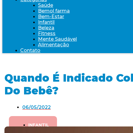
Saúde
Bemol farma
Bem-Estar
Infantil
Beleza
Fitness
Mente Saudável
Alimentação
Contato
Quando É Indicado Col
Do Bebê?
06/05/2022
INFANTIL