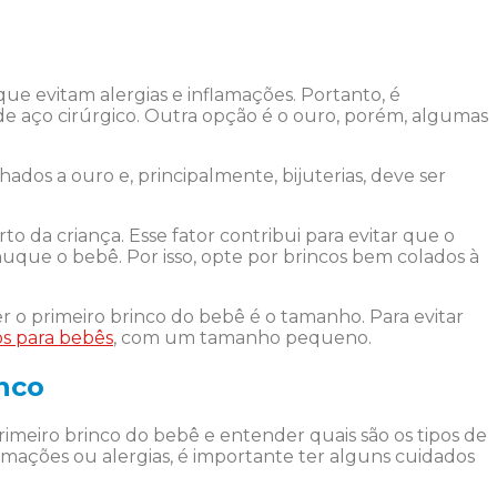
que evitam alergias e inflamações. Portanto, é
de aço cirúrgico. Outra opção é o ouro, porém, algumas
dos a ouro e, principalmente, bijuterias, deve ser
to da criança. Esse fator contribui para evitar que o
que o bebê. Por isso, opte por brincos bem colados à
r o primeiro brinco do bebê é o tamanho. Para evitar
os para bebês
, com um tamanho pequeno.
nco
meiro brinco do bebê e entender quais são os tipos de
amações ou alergias, é importante ter alguns cuidados