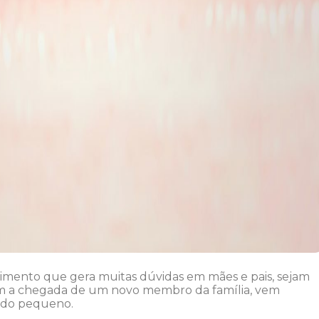
imento que gera muitas dúvidas em mães e pais, sejam
 com a chegada de um novo membro da família, vem
 do pequeno.