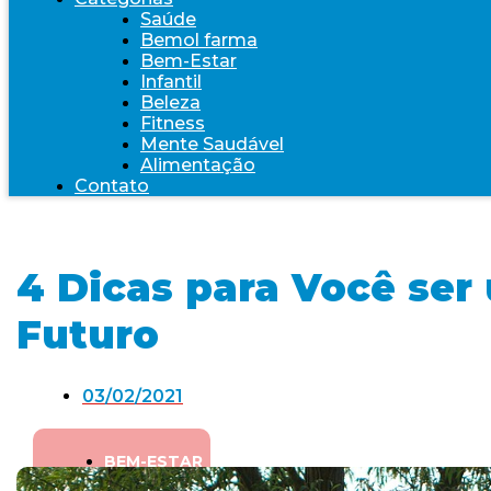
Saúde
Bemol farma
Bem-Estar
Infantil
Beleza
Fitness
Mente Saudável
Alimentação
Contato
4 Dicas para Você ser
Futuro
03/02/2021
BEM-ESTAR