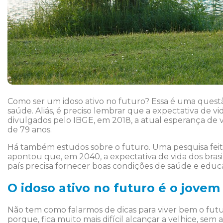
Como ser um idoso ativo no futuro? Essa é uma quest
saúde. Aliás, é preciso lembrar que a expectativa de 
divulgados pelo IBGE, em 2018, a atual esperança de v
de 79 anos.
Há também estudos sobre o futuro. Uma pesquisa feit
apontou que, em 2040, a expectativa de vida dos brasile
país precisa fornecer boas condições de saúde e edu
O idoso ativo no futuro é o jovem
Não tem como falarmos de dicas para viver bem o futur
porque, fica muito mais difícil alcançar a velhice, sem