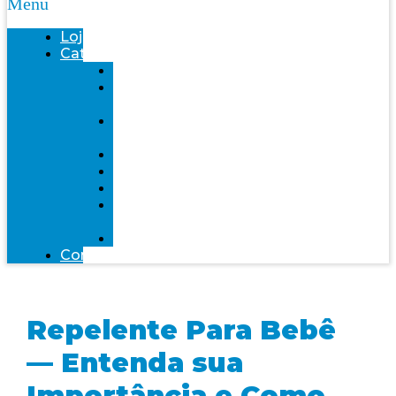
Menu
Loja
Categorias
Saúde
Bemol
farma
Bem-
Estar
Infantil
Beleza
Fitness
Mente
Saudável
Alimentação
Contato
Repelente Para Bebê
— Entenda sua
Importância e Como