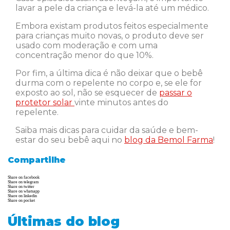
lavar a pele da criança e levá-la até um médico.
Embora existam produtos feitos especialmente
para crianças muito novas, o produto deve ser
usado com moderação e com uma
concentração menor do que 10%.
Por fim, a última dica é não deixar que o bebê
durma com o repelente no corpo e, se ele for
exposto ao sol, não se esquecer de
passar o
protetor solar
vinte minutos antes do
repelente.
Saiba mais dicas para cuidar da saúde e bem-
estar do seu bebê aqui no
blog da Bemol Farma
!
Compartilhe
Share on facebook
Share on telegram
Share on twitter
Share on whatsapp
Share on linkedin
Share on pocket
Últimas do blog