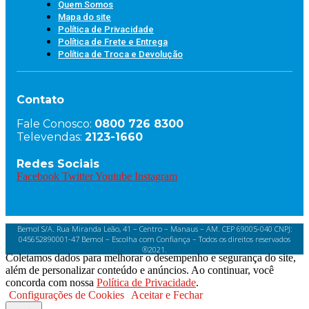
Quem Somos
Mapa do site
Política de Privacidade
Política de Frete e Entrega
Política de Troca e Devolução
Contato
Fale Conosco:
0800 726 8300
Televendas:
2123-1660
Redes Sociais
Facebook
Twitter
Youtube
Instagram
Bemol S/A. Rua Miranda Leão, 41 – Centro – Manaus – AM. CEP 69005-040 CNPJ:
045652890001-47 Bemol – Escolha com Confiança – Todos os direitos reservados
®2021.
Coletamos dados para melhorar o desempenho e segurança do site,
além de personalizar conteúdo e anúncios. Ao continuar, você
concorda com nossa
Política de Privacidade
.
Configurações de Cookies
Aceitar e Fechar