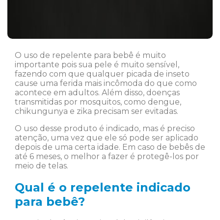
O uso de repelente para bebê é muito
importante pois sua pele é muito sensível,
fazendo com que qualquer picada de inseto
cause uma ferida mais incômoda do que como
acontece em adultos. Além disso, doenças
transmitidas por mosquitos, como dengue,
chikungunya e zika precisam ser evitadas.
O uso desse produto é indicado, mas é preciso
atenção, uma vez que ele só pode ser aplicado
depois de uma certa idade. Em caso de bebês de
até 6 meses, o melhor a fazer é protegê-los por
meio de telas.
Qual é o repelente indicado
para bebê?