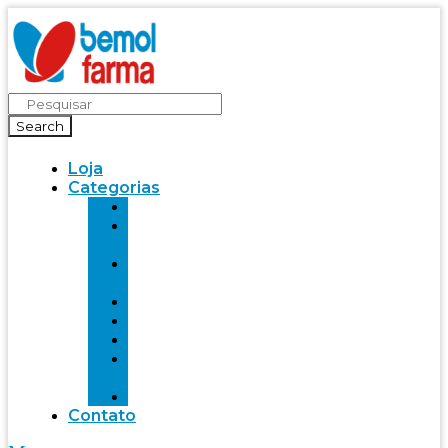
Search
Loja
Categorias
Saúde
Bemol
farma
Bem-
Estar
Infantil
Beleza
Fitness
Mente
Saudável
Alimentação
Contato